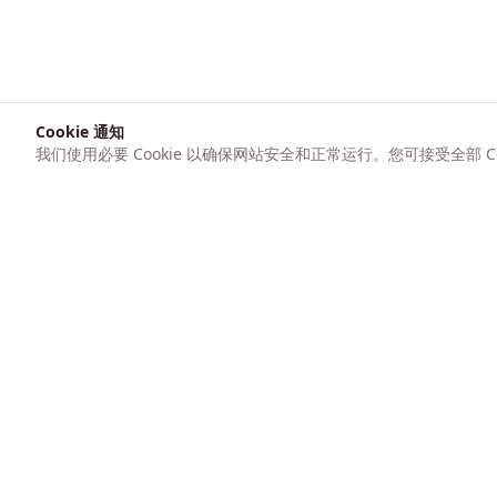
Cookie 通知
我们使用必要 Cookie 以确保网站安全和正常运行。您可接受全部 Coo
产品
247 AICFO
功能
自信地管理您的财务。追踪支出、创建发票，并
即时了解您的业务表现。
价格