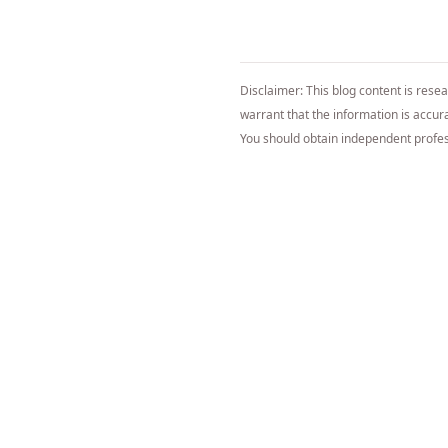
Disclaimer: This blog content is rese
warrant that the information is accurat
You should obtain independent profes