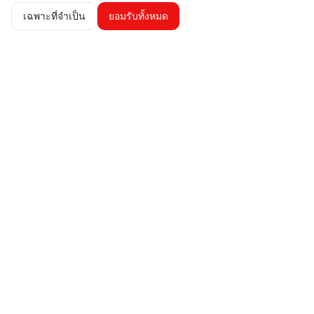
เฉพาะที่จำเป็น
ยอมรับทั้งหมด
247 AICFO
จัดการการเงินของคุณอย่างมั่นใจ ติดตามค่าใช้จ่าย สร้างใบแจ้งหนี้
และรับข้อมูลเชิงลึกแบบเรียลไทม์เกี่ยวกับผลการดำเนินงานธุรกิจของ
คุณ
ผลิตภัณฑ์
คุณสมบัติ
ราคา
บริษัท