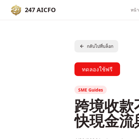
247 AICFO
หน้
กลับไปที่บล็อก
ทดลองใช้ฟรี
SME Guides
跨境收款
快現金流