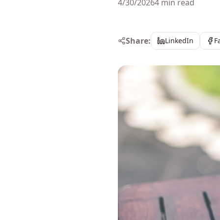
4/30/2026
4 min read
Share:
LinkedIn
F