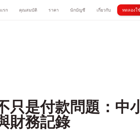
าแรก
คุณสมบัติ
ราคา
นักบัญชี
เกี่ยวกับ
ทดลองใช้
不只是付款問題：中
與財務記錄