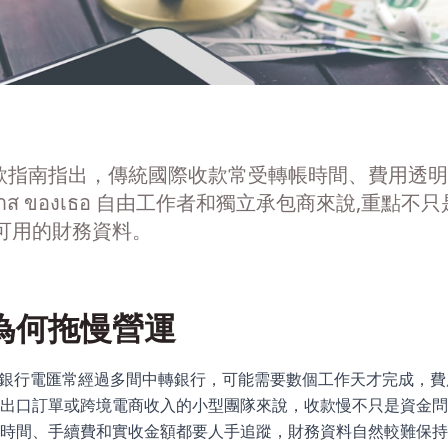
์的跨境收款指南指出，傳統國際收款常受轉帳時間、費用
ส ของเธอ 自由工作者和獨立承包商來說,重點
可用的財務資料。
為何拖慢營運
章提到，傳統銀行電匯常經過多間中轉銀行，可能需要數個工作天才完成
出口訂單或跨境電商收入的小型團隊來說，收款慢不只是資金問
時間、手續費和實收金額都要人手追蹤，財務資料自然較難保持