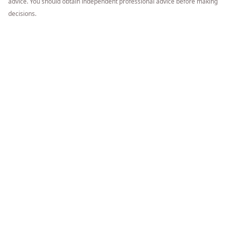
advice. You should obtain independent professional advice before making
decisions.