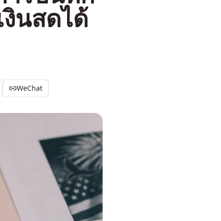
งินสดได้
WeChat