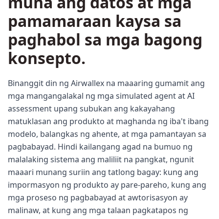
muna ang datos at mga
pamamaraan kaysa sa
paghabol sa mga bagong
konsepto.
Binanggit din ng Airwallex na maaaring gumamit ang
mga mangangalakal ng mga simulated agent at AI
assessment upang subukan ang kakayahang
matuklasan ang produkto at maghanda ng iba't ibang
modelo, balangkas ng ahente, at mga pamantayan sa
pagbabayad. Hindi kailangang agad na bumuo ng
malalaking sistema ang maliliit na pangkat, ngunit
maaari munang suriin ang tatlong bagay: kung ang
impormasyon ng produkto ay pare-pareho, kung ang
mga proseso ng pagbabayad at awtorisasyon ay
malinaw, at kung ang mga talaan pagkatapos ng