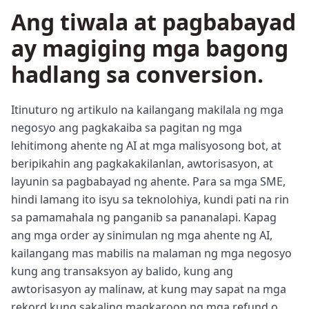
Ang tiwala at pagbabayad
ay magiging mga bagong
hadlang sa conversion.
Itinuturo ng artikulo na kailangang makilala ng mga
negosyo ang pagkakaiba sa pagitan ng mga
lehitimong ahente ng AI at mga malisyosong bot, at
beripikahin ang pagkakakilanlan, awtorisasyon, at
layunin sa pagbabayad ng ahente. Para sa mga SME,
hindi lamang ito isyu sa teknolohiya, kundi pati na rin
sa pamamahala ng panganib sa pananalapi. Kapag
ang mga order ay sinimulan ng mga ahente ng AI,
kailangang mas mabilis na malaman ng mga negosyo
kung ang transaksyon ay balido, kung ang
awtorisasyon ay malinaw, at kung may sapat na mga
rekord kung sakaling magkaroon ng mga refund o