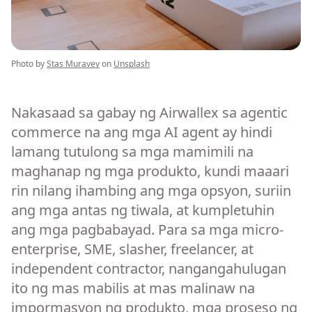
Photo by
Stas Muravev
on
Unsplash
Nakasaad sa gabay ng Airwallex sa agentic
commerce na ang mga AI agent ay hindi
lamang tutulong sa mga mamimili na
maghanap ng mga produkto, kundi maaari
rin nilang ihambing ang mga opsyon, suriin
ang mga antas ng tiwala, at kumpletuhin
ang mga pagbabayad. Para sa mga micro-
enterprise, SME, slasher, freelancer, at
independent contractor, nangangahulugan
ito ng mas mabilis at mas malinaw na
impormasyon ng produkto, mga proseso ng