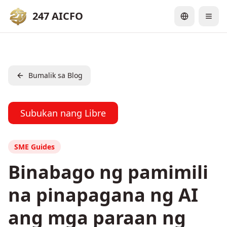
247 AICFO
Bumalik sa Blog
Subukan nang Libre
SME Guides
Binabago ng pamimili
na pinapagana ng AI
ang mga paraan ng